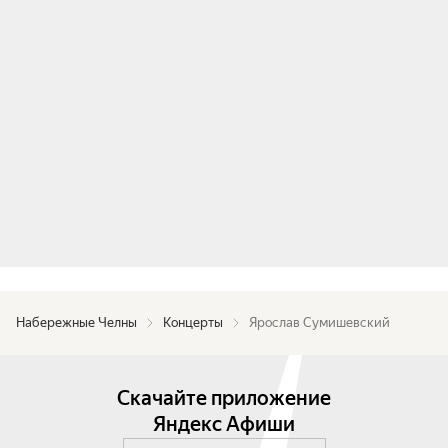
программу: зрители услышат как знакомые хиты 
в новых аранжировках, так и новые треки. 
Ярослав расскажет о своем непростом 
творческом пути — от первых синглов, которые 
остались в его сердце, до мелодий, изменивших 
его жизнь.

Продуманный свет, качественный живой звук и 
режиссура — всё это безусловно подчеркивает 
значимость концертов Ярослава Сумишевского.
Набережные Челны
Концерты
Ярослав Сумишевский
Скачайте приложение
Яндекс Афиши