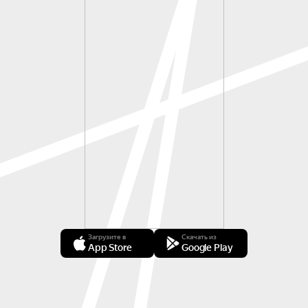
Загрузите в
Скачать из
App Store
Google Play