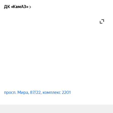
самостоятельно.

ДК «КамАЗ»
Простота, открытость и искренность — именно 
за эти качества артист любим миллионами 
зрителей.

Широкую известность артист приобрел 
благодаря своим песням и участию в таких 
популярных телешоу, как «Маска», «Аватар» и 
«Три аккорда», а также стал номинантом 
престижных премий «Виктория», «Песня года», 
«Шансон года».

Секрет его успеха заключается в уникальном 
голосе, несомненном таланте, невероятном 
просп. Мира, 87/22, комплекс 2201
профессионализме и искренней любви к 
музыке.

Специально к концерту артист готовит особую 