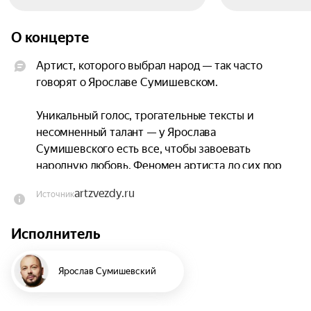
О концерте
Артист, которого выбрал народ — так часто 
говорят о Ярославе Сумишевском.

Уникальный голос, трогательные тексты и 
несомненный талант — у Ярослава 
Сумишевского есть все, чтобы завоевать 
народную любовь. Феномен артиста до сих пор 
покоряет и завораживает публику. Певец 
artzvezdy.ru
Источник
прошел непростой творческий путь: от 
музыкальной школы в небольшом городке на 
Исполнитель
Сахалине до аншлагов в Кремлевском дворце.

Сегодня Ярослав Сумишевский — один из самых 
Ярослав Сумишевский
гастролирующих и успешных исполнителей в 
России, который добился популярности 