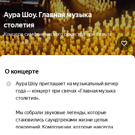
Аура Шоу. Главная музыка
столетия
Концерт симфонического оркестра при свечах
Рок  •  Концерт  •  6+
О концерте
Аура Шоу приглашает на музыкальный вечер 
года — концерт при свечах «Главная музыка 
столетия».

Мы собрали звуковые легенды, которые 
становились саундтреками жизни целых 
поколений. Композиции, которые навсегда 
изменили ландшафт музыки.
