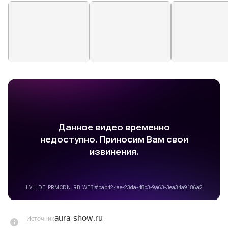
Queen, The Beatles, Adele, Nirvana, Michael Jackson, 
АBBA, Eminem, The Rolling Stones, Justin 
Timberlake, Katy Perry и другие звёзды в 
исполнение оркестра! Вечер для истинных 
ценителей, где можно улыбнуться, встретив 
«свою» песню, и услышать ту, которую 
пропустил когда-то.

Приходите услышать голос своей эпохи. Ваше 
прошлое, настоящее и будущее — в одном 
концерте.
aura-show.ru
Источник