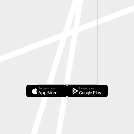
Загрузите в
Скачать из
App Store
Google Play