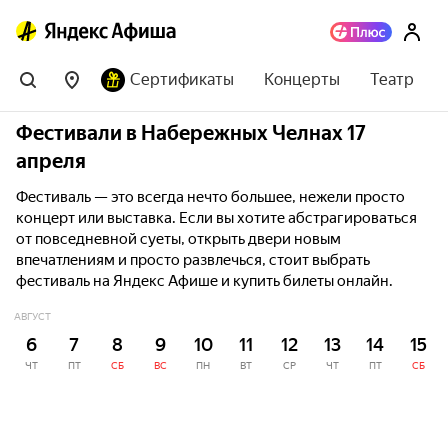
Сертификаты
Концерты
Театр
Фестивали в Набережных Челнах 17
апреля
Фестиваль — это всегда нечто большее, нежели просто
концерт или выставка. Если вы хотите абстрагироваться
от повседневной суеты, открыть двери новым
впечатлениям и просто развлечься, стоит выбрать
фестиваль на Яндекс Афише и купить билеты онлайн.
АВГУСТ
6
7
8
9
10
11
12
13
14
15
ЧТ
ПТ
СБ
ВС
ПН
ВТ
СР
ЧТ
ПТ
СБ