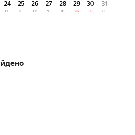
24
25
26
27
28
29
30
31
1
ПН
ВТ
СР
ЧТ
ПТ
СБ
ВС
ПН
ВТ
айдено