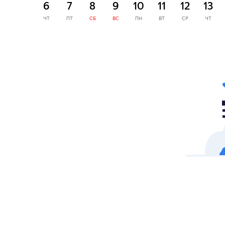
6
7
8
9
10
11
12
13
ЧТ
ПТ
СБ
ВС
ПН
ВТ
СР
ЧТ