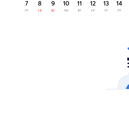
7
8
9
10
11
12
13
14
ПТ
СБ
ВС
ПН
ВТ
СР
ЧТ
ПТ