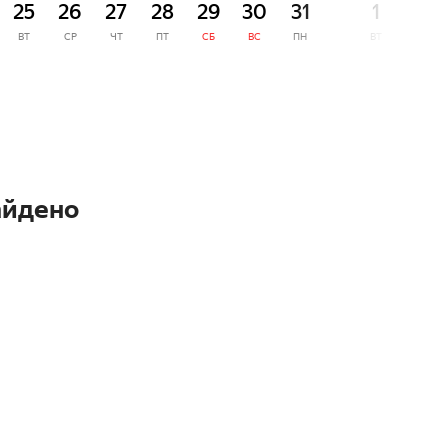
25
26
27
28
29
30
31
1
2
ВТ
СР
ЧТ
ПТ
СБ
ВС
ПН
ВТ
СР
айдено