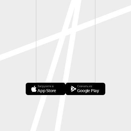
Загрузите в
Скачать из
App Store
Google Play