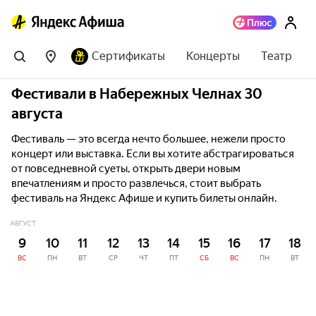
Сертификаты
Концерты
Театр
Фестивали в Набережных Челнах 30
августа
Фестиваль — это всегда нечто большее, нежели просто
концерт или выставка. Если вы хотите абстрагироваться
от повседневной суеты, открыть двери новым
впечатлениям и просто развлечься, стоит выбрать
фестиваль на Яндекс Афише и купить билеты онлайн.
АВГУСТ
9
10
11
12
13
14
15
16
17
18
ВС
ПН
ВТ
СР
ЧТ
ПТ
СБ
ВС
ПН
ВТ