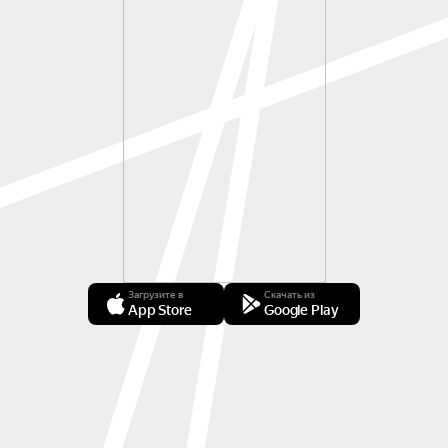
Загрузите в
Скачать из
App Store
Google Play