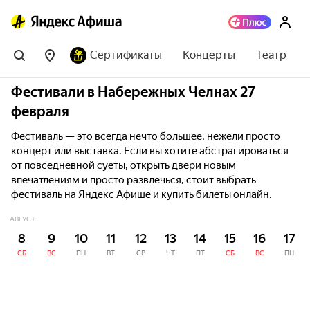
Сертификаты
Концерты
Театр
Фестивали в Набережных Челнах 27
февраля
Фестиваль — это всегда нечто большее, нежели просто
концерт или выставка. Если вы хотите абстрагироваться
от повседневной суеты, открыть двери новым
впечатлениям и просто развлечься, стоит выбрать
фестиваль на Яндекс Афише и купить билеты онлайн.
АВГУСТ
8
9
10
11
12
13
14
15
16
17
СБ
ВС
ПН
ВТ
СР
ЧТ
ПТ
СБ
ВС
ПН