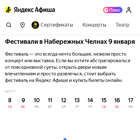
Сертификаты
Концерты
Театр
Фестивали в Набережных Челнах 9 января
Фестиваль — это всегда нечто большее, нежели просто
концерт или выставка. Если вы хотите абстрагироваться
от повседневной суеты, открыть двери новым
впечатлениям и просто развлечься, стоит выбрать
фестиваль на Яндекс Афише и купить билеты онлайн.
АВГУСТ
8
9
10
11
12
13
14
15
16
17
СБ
ВС
ПН
ВТ
СР
ЧТ
ПТ
СБ
ВС
ПН