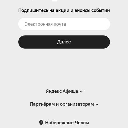
Подпишитесь на акции и анонсы событий
Далее
Яндекс Афиша
Партнёрам и организаторам
Справка
Пользовательское соглашение
Партнёрам и организаторам мероприятий
Набережные Челны
Подарочные сертификаты
Билетная система Яндекс Билеты