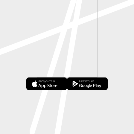
Загрузите в
Скачать из
App Store
Google Play