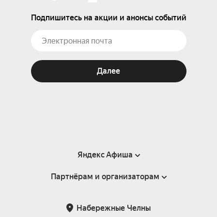
Подпишитесь на акции и анонсы событий
Далее
Яндекс Афиша
Партнёрам и организаторам
Справка
Пользовательское соглашение
Партнёрам и организаторам мероприятий
Набережные Челны
Подарочные сертификаты
Билетная система Яндекс Билеты