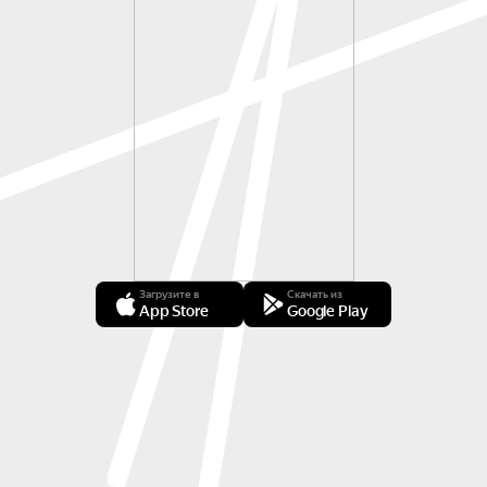
Загрузите в
Скачать из
App Store
Google Play