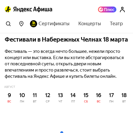
Сертификаты
Концерты
Театр
Фестивали в Набережных Челнах 18 марта
Фестиваль — это всегда нечто большее, нежели просто
концерт или выставка. Если вы хотите абстрагироваться
от повседневной суеты, открыть двери новым
впечатлениям и просто развлечься, стоит выбрать
фестиваль на Яндекс Афише и купить билеты онлайн.
АВГУСТ
9
10
11
12
13
14
15
16
17
18
ВС
ПН
ВТ
СР
ЧТ
ПТ
СБ
ВС
ПН
ВТ