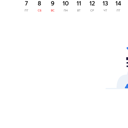
7
8
9
10
11
12
13
14
ПТ
СБ
ВС
ПН
ВТ
СР
ЧТ
ПТ