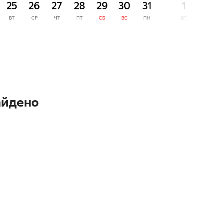
25
26
27
28
29
30
31
1
2
ВТ
СР
ЧТ
ПТ
СБ
ВС
ПН
ВТ
СР
айдено