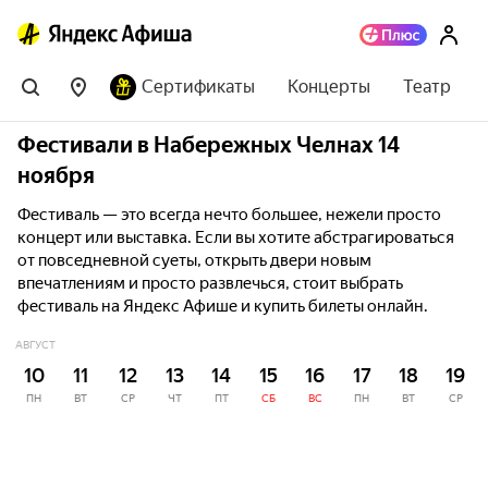
Сертификаты
Концерты
Театр
Фестивали в Набережных Челнах 14
ноября
Фестиваль — это всегда нечто большее, нежели просто
концерт или выставка. Если вы хотите абстрагироваться
от повседневной суеты, открыть двери новым
впечатлениям и просто развлечься, стоит выбрать
фестиваль на Яндекс Афише и купить билеты онлайн.
АВГУСТ
10
11
12
13
14
15
16
17
18
19
ПН
ВТ
СР
ЧТ
ПТ
СБ
ВС
ПН
ВТ
СР