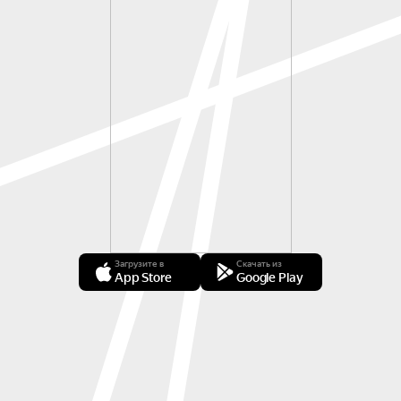
Загрузите в
Скачать из
App Store
Google Play