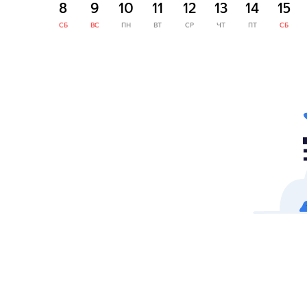
8
9
10
11
12
13
14
15
СБ
ВС
ПН
ВТ
СР
ЧТ
ПТ
СБ