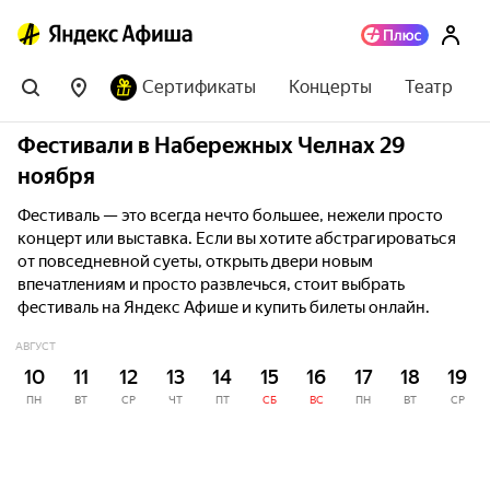
Сертификаты
Концерты
Театр
Фестивали в Набережных Челнах 29
ноября
Фестиваль — это всегда нечто большее, нежели просто
концерт или выставка. Если вы хотите абстрагироваться
от повседневной суеты, открыть двери новым
впечатлениям и просто развлечься, стоит выбрать
фестиваль на Яндекс Афише и купить билеты онлайн.
АВГУСТ
10
11
12
13
14
15
16
17
18
19
ПН
ВТ
СР
ЧТ
ПТ
СБ
ВС
ПН
ВТ
СР