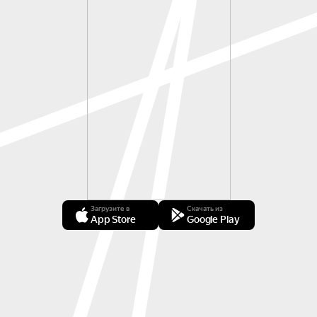
Загрузите в
Скачать из
App Store
Google Play