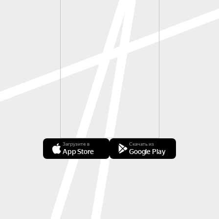
Загрузите в
Скачать из
App Store
Google Play