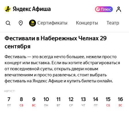
Сертификаты
Концерты
Театр
Фестивали в Набережных Челнах 29
сентября
Фестиваль — это всегда нечто большее, нежели просто
концерт или выставка. Если вы хотите абстрагироваться
от повседневной суеты, открыть двери новым
впечатлениям и просто развлечься, стоит выбрать
фестиваль на Яндекс Афише и купить билеты онлайн.
АВГУСТ
7
8
9
10
11
12
13
14
15
16
ПТ
СБ
ВС
ПН
ВТ
СР
ЧТ
ПТ
СБ
ВС