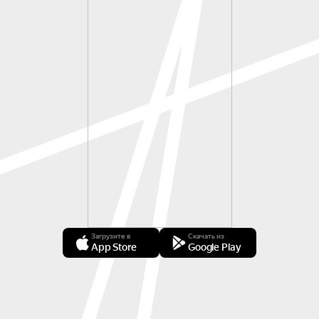
Загрузите в
Скачать из
App Store
Google Play