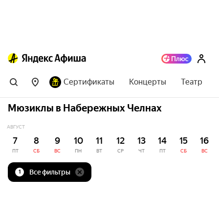
Сертификаты
Концерты
Театр
Мюзиклы в Набережных Челнах
АВГУСТ
7
8
9
10
11
12
13
14
15
16
ПТ
СБ
ВС
ПН
ВТ
СР
ЧТ
ПТ
СБ
ВС
Все фильтры
1