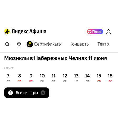
Сертификаты
Концерты
Театр
Мюзиклы в Набережных Челнах 11 июня
АВГУСТ
7
8
9
10
11
12
13
14
15
16
ПТ
СБ
ВС
ПН
ВТ
СР
ЧТ
ПТ
СБ
ВС
Все фильтры
1