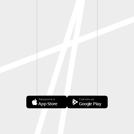
Загрузите в
Скачать из
App Store
Google Play