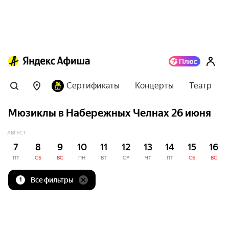
Сертификаты
Концерты
Театр
Мюзиклы в Набережных Челнах 26 июня
АВГУСТ
7
8
9
10
11
12
13
14
15
16
ПТ
СБ
ВС
ПН
ВТ
СР
ЧТ
ПТ
СБ
ВС
Все фильтры
1