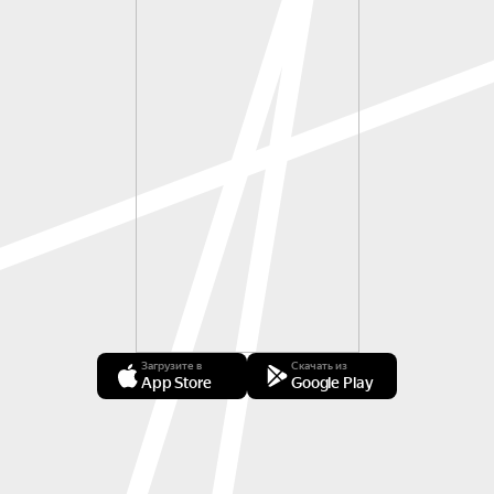
Загрузите в
Скачать из
App Store
Google Play