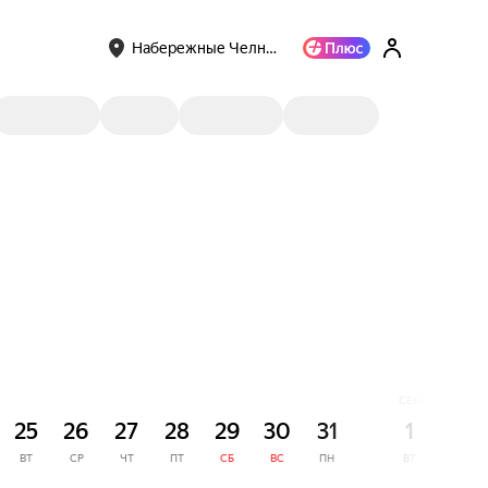
Набережные Челн…
СЕНТЯБРЬ
25
26
27
28
29
30
31
1
2
ВТ
СР
ЧТ
ПТ
СБ
ВС
ПН
ВТ
СР