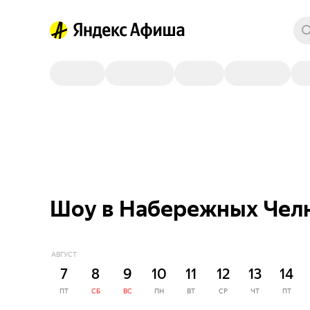
Шоу в Набережных Челна
АВГУСТ
7
8
9
10
11
12
13
14
ПТ
СБ
ВС
ПН
ВТ
СР
ЧТ
ПТ