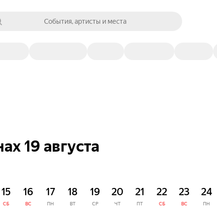
События, артисты и места
х 19 августа
15
16
17
18
19
20
21
22
23
24
СБ
ВС
ПН
ВТ
СР
ЧТ
ПТ
СБ
ВС
ПН