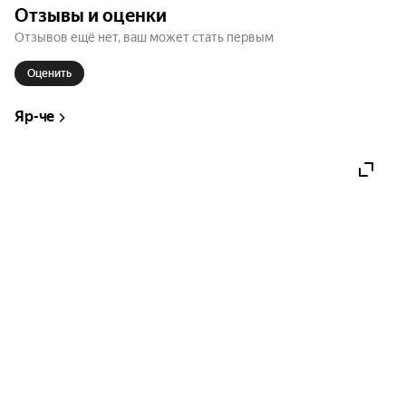
Отзывы и оценки
Отзывов ещё нет, ваш может стать первым
Нецензурная лексика (18+)

Оценить
Любые вопросы вы можете задать по телефону и 
в Telegram: +7 (927) 434-80-46

Яр-че
Нецензурная лексика.