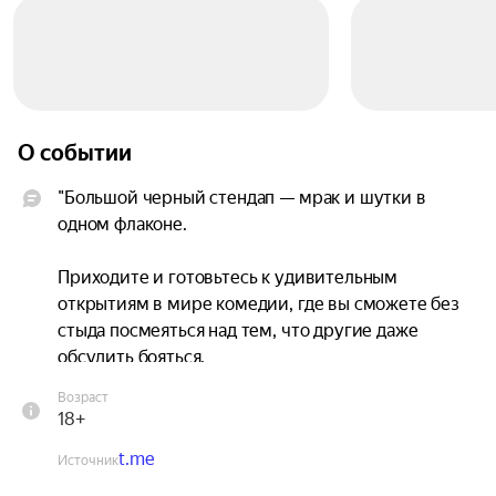
О событии
"Большой черный стендап — мрак и шутки в 
одном флаконе.

Приходите и готовьтесь к удивительным 
открытиям в мире комедии, где вы сможете без 
стыда посмеяться над тем, что другие даже 
обсудить бояться.

Возраст
Вас ждет концерт от опытных комиков с черным 
18+
и смешным юмором!

t.me
Источник
На всех площадках работает бар и кухня.
