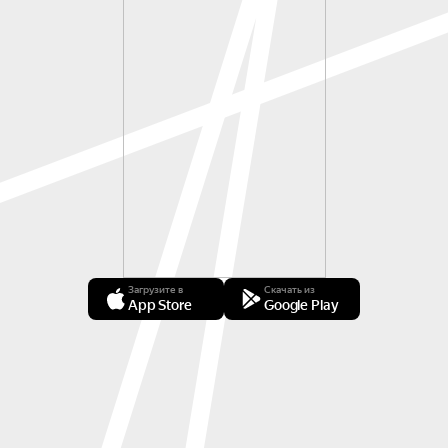
Загрузите в
Скачать из
App Store
Google Play