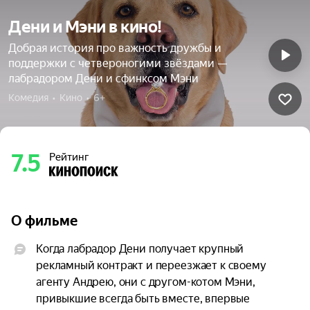
Дени и Мэни в кино!
Добрая история про важность дружбы и
поддержки с четвероногими звёздами —
лабрадором Дени и сфинксом Мэни
Комедия  •  Кино  •  6+
7.5
Рейтинг
О фильме
Когда лабрадор Дени получает крупный 
рекламный контракт и переезжает к своему 
агенту Андрею, они с другом-котом Мэни, 
привыкшие всегда быть вместе, впервые 