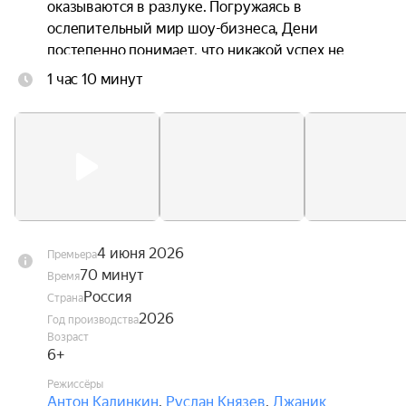
оказываются в разлуке. Погружаясь в 
ослепительный мир шоу-бизнеса, Дени 
постепенно понимает, что никакой успех не 
способен заменить семью, а искренность ценнее 
1 час 10 минут
любых контрактов. В это же время Андрей 
переживает кризис в отношениях с невестой, и 
именно Дени помогает ему заново поверить в 
любовь.
4 июня 2026
Премьера
70 минут
Время
Россия
Страна
2026
Год производства
Возраст
6+
Режиссёры
Антон Калинкин
,
Руслан Князев
,
Джаник