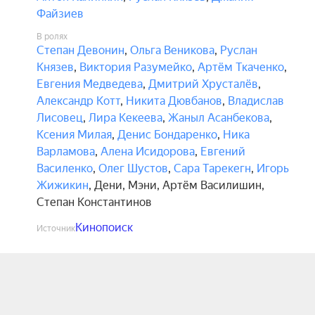
Файзиев
В ролях
Степан Девонин
,
Ольга Веникова
,
Руслан
Князев
,
Виктория Разумейко
,
Артём Ткаченко
,
Евгения Медведева
,
Дмитрий Хрусталёв
,
Александр Котт
,
Никита Дювбанов
,
Владислав
Лисовец
,
Лира Кекеева
,
Жаныл Асанбекова
,
Ксения Милая
,
Денис Бондаренко
,
Ника
Варламова
,
Алена Исидорова
,
Евгений
Василенко
,
Олег Шустов
,
Сара Тарекегн
,
Игорь
Жижикин
,
Дени
,
Мэни
,
Артём Василишин
,
Степан Константинов
Кинопоиск
Источник