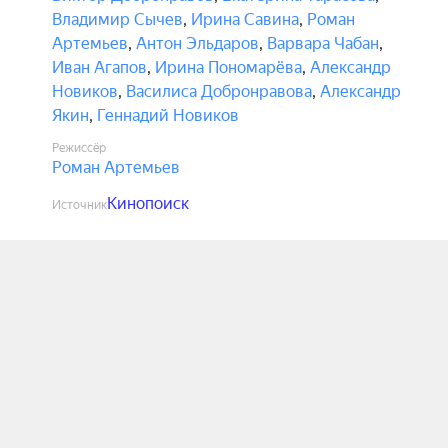
Владимир Сычев
,
Ирина Савина
,
Роман
Артемьев
,
Антон Эльдаров
,
Варвара Чабан
,
Иван Агапов
,
Ирина Пономарёва
,
Александр
Новиков
,
Василиса Добронравова
,
Александр
Якин
,
Геннадий Новиков
Режиссёр
Роман Артемьев
Кинопоиск
Источник