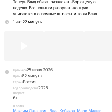
Теперь Влад обязан развлекать Борю целую 
неделю. Все попытки разорвать контракт 
упираются в огромные штрафы, и тогда Влад 
решает как следует разозлить Борю и сделать 
1 час 22 минуты
из его жизни видеоблог. В ответ Боря 
устраивает ему всё новые и новые испытания.
25 июня 2026
Премьера
82 минуты
Время
Россия
Страна
2026
Год производства
Возраст
6+
В ролях
Максим Лагашкин
,
Влад Кобяков
,
Марк-Малик