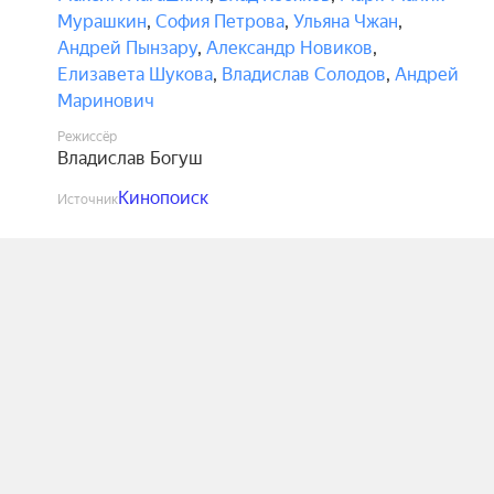
Мурашкин
,
София Петрова
,
Ульяна Чжан
,
Андрей Пынзару
,
Александр Новиков
,
Елизавета Шукова
,
Владислав Солодов
,
Андрей
Маринович
Режиссёр
Владислав Богуш
Кинопоиск
Источник