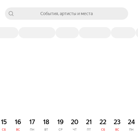
События, артисты и места
15
16
17
18
19
20
21
22
23
24
СБ
ВС
ПН
ВТ
СР
ЧТ
ПТ
СБ
ВС
ПН