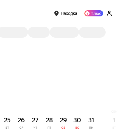
Находка
СЕНТЯБРЬ
25
26
27
28
29
30
31
1
2
ВТ
СР
ЧТ
ПТ
СБ
ВС
ПН
ВТ
СР