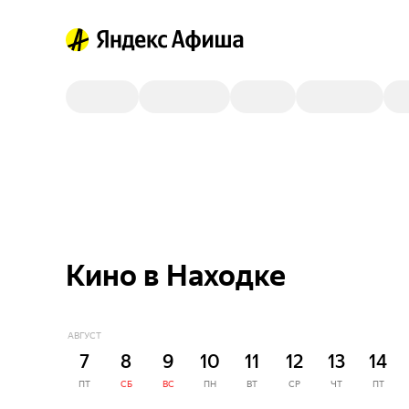
Кино в Находке
АВГУСТ
7
8
9
10
11
12
13
14
ПТ
СБ
ВС
ПН
ВТ
СР
ЧТ
ПТ