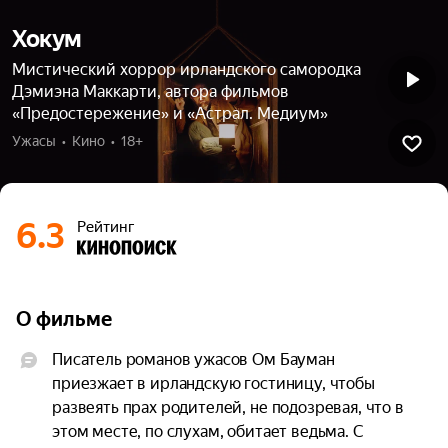
Хокум
Мистический хоррор ирландского самородка
Дэмиэна Маккарти, автора фильмов
«Предостережение» и «Астрал. Медиум»
Ужасы  •  Кино  •  18+
6.3
Рейтинг
О фильме
Писатель романов ужасов Ом Бауман 
приезжает в ирландскую гостиницу, чтобы 
развеять прах родителей, не подозревая, что в 
этом месте, по слухам, обитает ведьма. С 