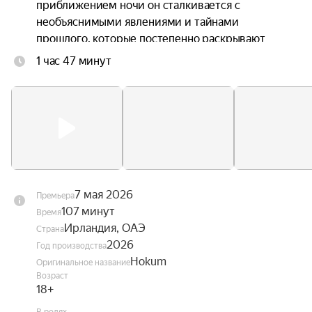
приближением ночи он сталкивается с 
необъяснимыми явлениями и тайнами 
прошлого, которые постепенно раскрывают 
зловещую природу этого уединённого уголка.
1 час 47 минут
7 мая 2026
Премьера
107 минут
Время
Ирландия, ОАЭ
Страна
2026
Год производства
Hokum
Оригинальное название
Возраст
18+