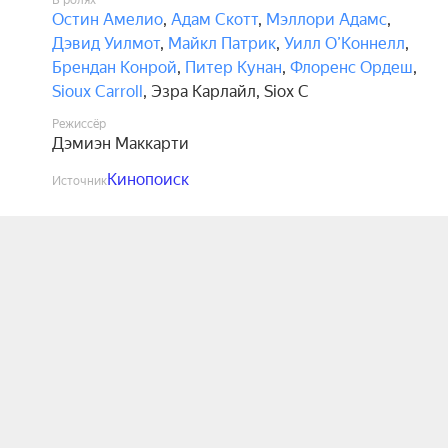
В ролях
Остин Амелио
,
Адам Скотт
,
Мэллори Адамс
,
Дэвид Уилмот
,
Майкл Патрик
,
Уилл О’Коннелл
,
Брендан Конрой
,
Питер Кунан
,
Флоренс Ордеш
,
Sioux Carroll
,
Эзра Карлайл
,
Siox C
Режиссёр
Дэмиэн Маккарти
Кинопоиск
Источник