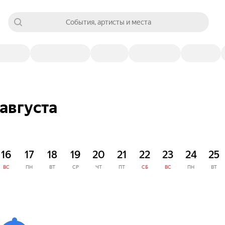
События, артисты и места
августа
16
17
18
19
20
21
22
23
24
25
ВС
ПН
ВТ
СР
ЧТ
ПТ
СБ
ВС
ПН
ВТ