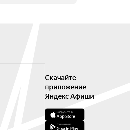
Скачайте
приложение
Яндекс Афиши
Загрузите в
App Store
Скачать из
Google Play