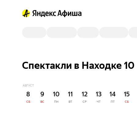
Спектакли в Находке 10 
АВГУСТ
8
9
10
11
12
13
14
15
СБ
ВС
ПН
ВТ
СР
ЧТ
ПТ
СБ