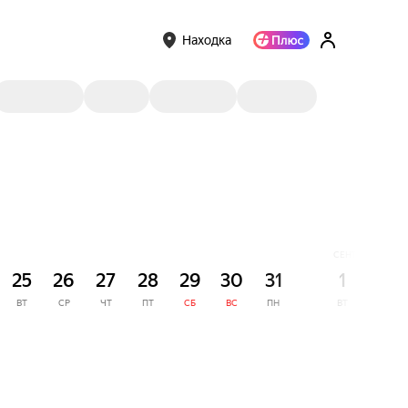
Находка
СЕНТЯБРЬ
25
26
27
28
29
30
31
1
2
ВТ
СР
ЧТ
ПТ
СБ
ВС
ПН
ВТ
СР