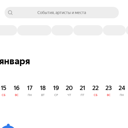
События, артисты и места
 января
15
16
17
18
19
20
21
22
23
24
СБ
ВС
ПН
ВТ
СР
ЧТ
ПТ
СБ
ВС
ПН