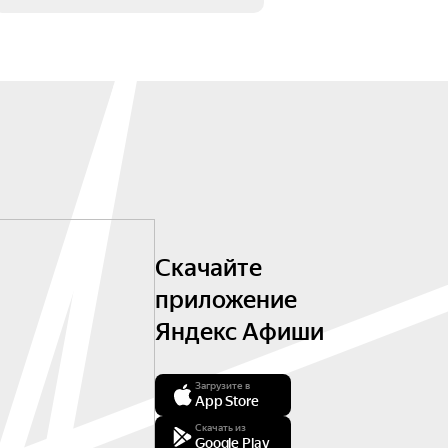
Скачайте
приложение
Яндекс Афиши
Загрузите в
App Store
Скачать из
Google Play