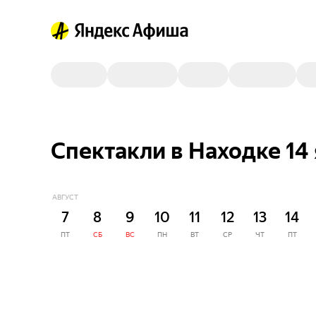
Спектакли в Находке 14
АВГУСТ
7
8
9
10
11
12
13
14
ПТ
СБ
ВС
ПН
ВТ
СР
ЧТ
ПТ