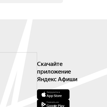
Скачайте
приложение
Яндекс Афиши
Загрузите в
App Store
Скачать из
Google Play