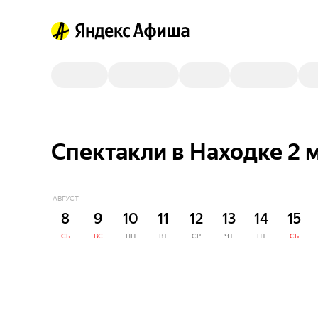
Спектакли в Находке 2 
АВГУСТ
8
9
10
11
12
13
14
15
СБ
ВС
ПН
ВТ
СР
ЧТ
ПТ
СБ