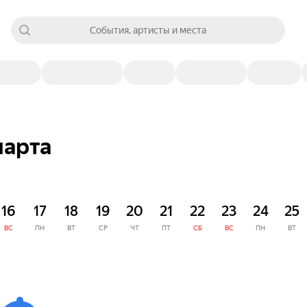
События, артисты и места
марта
16
17
18
19
20
21
22
23
24
25
ВС
ПН
ВТ
СР
ЧТ
ПТ
СБ
ВС
ПН
ВТ