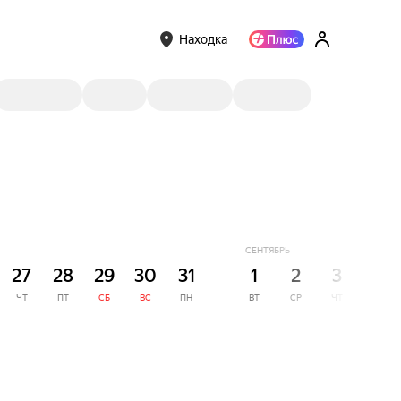
Находка
СЕНТЯБРЬ
27
28
29
30
31
1
2
3
4
ЧТ
ПТ
СБ
ВС
ПН
ВТ
СР
ЧТ
ПТ