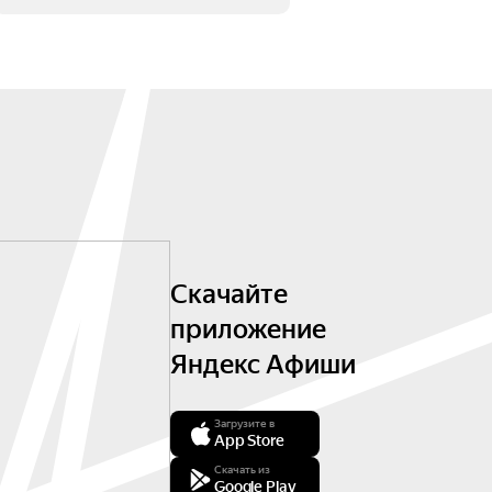
Скачайте
приложение
Яндекс Афиши
Загрузите в
App Store
Скачать из
Google Play