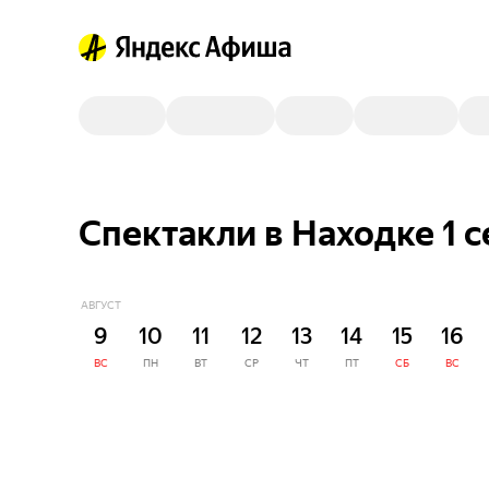
Спектакли в Находке 1 
АВГУСТ
9
10
11
12
13
14
15
16
ВС
ПН
ВТ
СР
ЧТ
ПТ
СБ
ВС