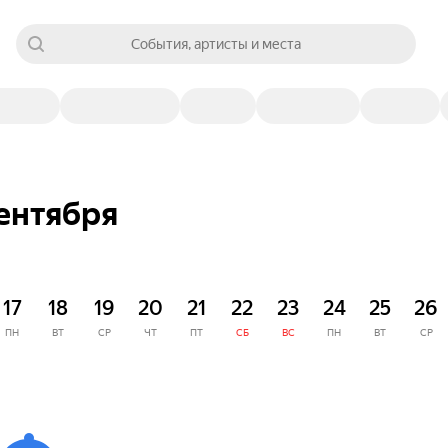
События, артисты и места
сентября
17
18
19
20
21
22
23
24
25
26
ПН
ВТ
СР
ЧТ
ПТ
СБ
ВС
ПН
ВТ
СР