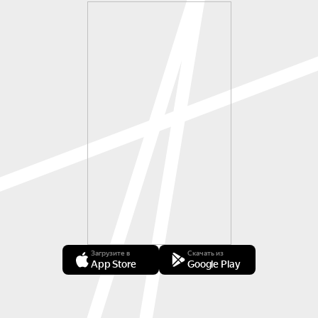
Загрузите в
Скачать из
App Store
Google Play