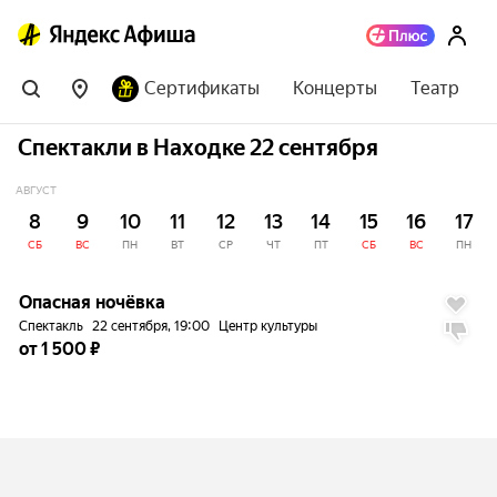
Сертификаты
Концерты
Театр
Спектакли в Находке 22 сентября
АВГУСТ
8
9
10
11
12
13
14
15
16
17
СБ
ВС
ПН
ВТ
СР
ЧТ
ПТ
СБ
ВС
ПН
до
5%
Опасная ночёвка
Спектакль
22 сентября, 19:00
Центр культуры
от 1 500 ₽