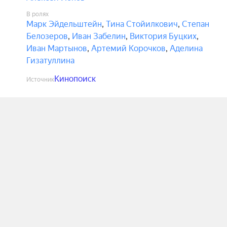
В ролях
Марк Эйдельштейн
,
Тина Стойилкович
,
Степан
Белозеров
,
Иван Забелин
,
Виктория Буцких
,
Иван Мартынов
,
Артемий Корочков
,
Аделина
Гизатуллина
Кинопоиск
Источник