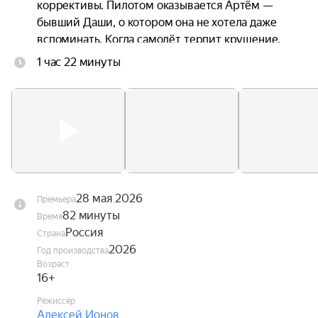
коррективы. Пилотом оказывается Артём — 
бывший Даши, о котором она не хотела даже 
вспоминать. Когда самолёт терпит крушение, 
троим приходится прыгать без подготовки. 
1 час 22 минуты
Стропы путаются. Они чудом остаются в живых 
— но оказываются подвешены над горной 
пропастью посреди бушующих лесных пожаров. 
Даша оказывается между двумя мужчинами, с 
каждым из которых связана её жизнь. Один — 
настоящее. Другой — незажившее прошлое.
28 мая 2026
Премьера
82 минуты
Время
Россия
Страна
2026
Год производства
Возраст
16+
Режиссёр
Алексей Ионов