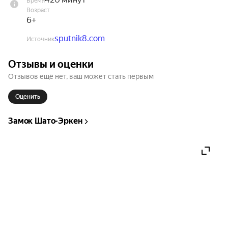
Время
Что включено: Экскурсионное обслуживание, 
Возраст
Транспортное обслуживание, Страховка 
6+
пассажиров

sputnik8.com
Источник
Что не включено: Питание, Вход на территорию 
Отзывы и оценки
замка (100 руб.)

Отзывов ещё нет, ваш может стать первым
Место встречи: просп. Шогенцукова, 2 
Оценить
(Курортный зал)
Замок Шато-Эркен