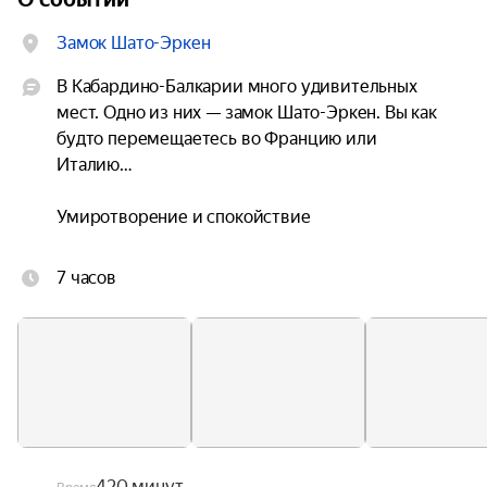
Замок Шато-Эркен
В Кабардино-Балкарии много удивительных 
мест. Одно из них — замок Шато-Эркен. Вы как 
будто перемещаетесь во Францию или 
Италию…

Умиротворение и спокойствие

Замок находится в центре озера. Он как бы 
7 часов
отгорожен от внешнего мира. Здесь — царство 
спокойствия. Если вам повезёт, то вы сможете 
увидеть фазанов и павлинов, которые 
прогуливаются по лесу.

Гид проведёт вас по территории замка и 
расскажет об этом удивительном месте.

420 минут