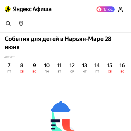
События для детей в Нарьян-Маре 28
июня
АВГУСТ
7
8
9
10
11
12
13
14
15
16
ПТ
СБ
ВС
ПН
ВТ
СР
ЧТ
ПТ
СБ
ВС