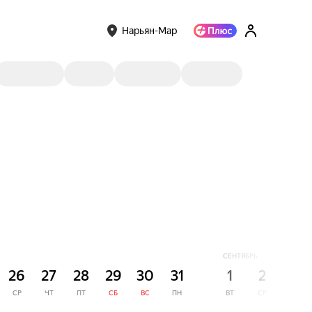
Нарьян-Мар
СЕНТЯБРЬ
26
27
28
29
30
31
1
2
3
СР
ЧТ
ПТ
СБ
ВС
ПН
ВТ
СР
ЧТ