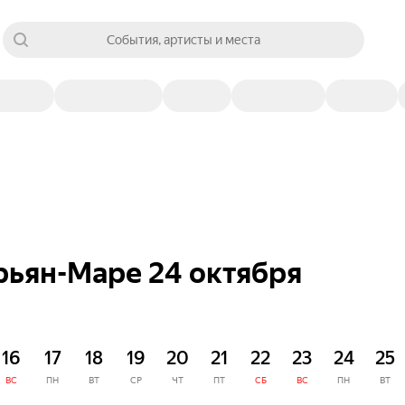
События, артисты и места
рьян-Маре 24 октября
16
17
18
19
20
21
22
23
24
25
ВС
ПН
ВТ
СР
ЧТ
ПТ
СБ
ВС
ПН
ВТ