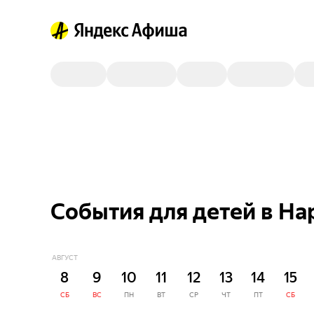
События для детей в На
АВГУСТ
8
9
10
11
12
13
14
15
СБ
ВС
ПН
ВТ
СР
ЧТ
ПТ
СБ