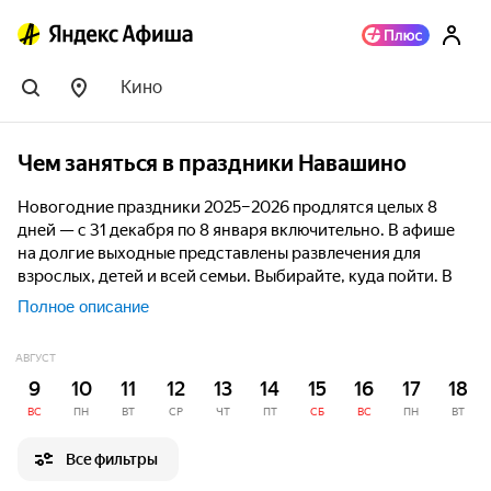
Кино
Чем заняться в праздники Навашино
Новогодние праздники 2025–2026 продлятся целых 8
дней — с 31 декабря по 8 января включительно. В афише
на долгие выходные представлены развлечения для
взрослых, детей и всей семьи. Выбирайте, куда пойти. В
подборке найдутся концерты известных артистов,
Полное описание
вечеринки и дискотеки, ледовые шоу с красочными
декорациями и волшебными спецэффектами, яркие
АВГУСТ
выставки, волшебные спектакли, квесты для компании и
9
10
11
12
13
14
15
16
17
18
катки на свежем воздухе.
ВС
ПН
ВТ
СР
ЧТ
ПТ
СБ
ВС
ПН
ВТ
Все фильтры