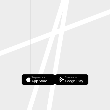
Загрузите в
Скачать из
App Store
Google Play