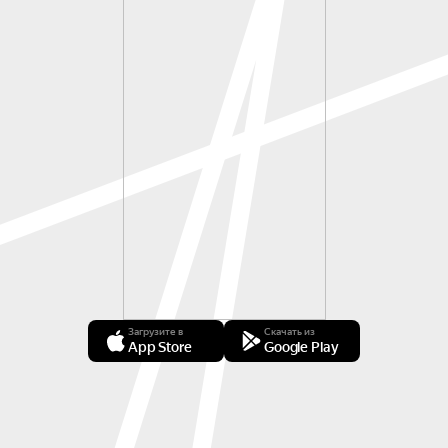
Загрузите в
Скачать из
App Store
Google Play