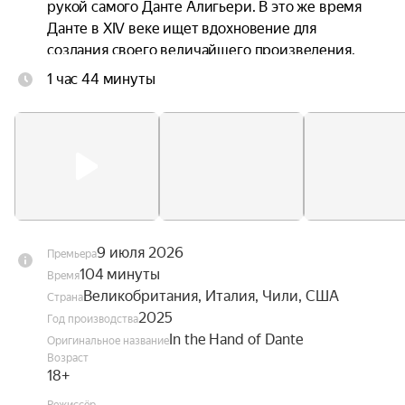
рукой самого Данте Алигьери. В это же время 
Данте в XIV веке ищет вдохновение для 
создания своего величайшего произведения. 
Каждого из мужчин неосознанно связывает 
1 час 44 минуты
через время их одержимость любовью, 
красотой и божественным.
9 июля 2026
Премьера
104 минуты
Время
Великобритания, Италия, Чили, США
Страна
2025
Год производства
In the Hand of Dante
Оригинальное название
Возраст
18+