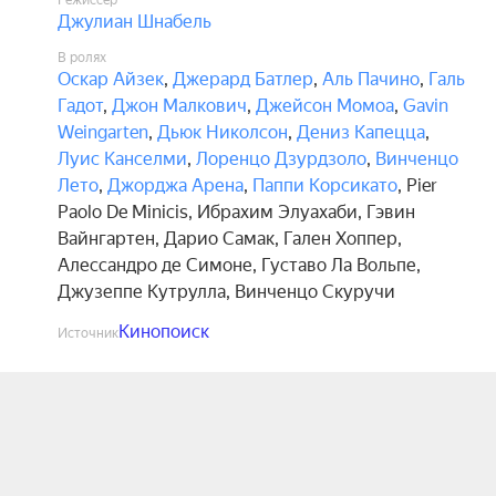
Режиссёр
Джулиан Шнабель
В ролях
Оскар Айзек
,
Джерард Батлер
,
Аль Пачино
,
Галь
Гадот
,
Джон Малкович
,
Джейсон Момоа
,
Gavin
Weingarten
,
Дьюк Николсон
,
Дениз Капецца
,
Луис Канселми
,
Лоренцо Дзурдзоло
,
Винченцо
Лето
,
Джорджа Арена
,
Паппи Корсикато
,
Pier
Paolo De Minicis
,
Ибрахим Элуахаби
,
Гэвин
Вайнгартен
,
Дарио Самак
,
Гален Хоппер
,
Алессандро де Симоне
,
Густаво Ла Вольпе
,
Джузеппе Кутрулла
,
Винченцо Скуручи
Кинопоиск
Источник