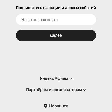
Подпишитесь на акции и анонсы событий
Далее
Яндекс Афиша
Партнёрам и организаторам
Справка
Пользовательское соглашение
Партнёрам и организаторам мероприятий
Нерчинск
Подарочные сертификаты
Билетная система Яндекс Билеты