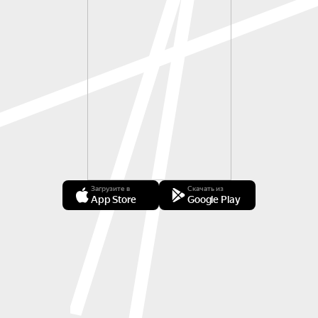
Загрузите в
Скачать из
App Store
Google Play