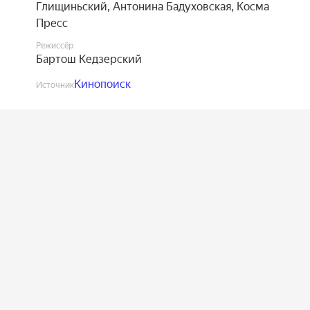
Глищиньский
,
Антонина Бадуховская
,
Косма
Пресс
Режиссёр
Бартош Кедзерский
Кинопоиск
Источник