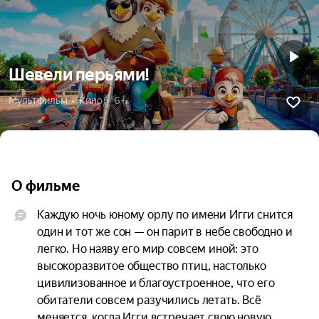
Шевели перьями!
Мультфильм  •  Кино  •  6+
О фильме
Каждую ночь юному орлу по имени Игги снится 
один и тот же сон — он парит в небе свободно и 
легко. Но наяву его мир совсем иной: это 
высокоразвитое общество птиц, настолько 
цивилизованное и благоустроенное, что его 
обитатели совсем разучились летать. Всё 
меняется, когда Игги встречает свою новую 