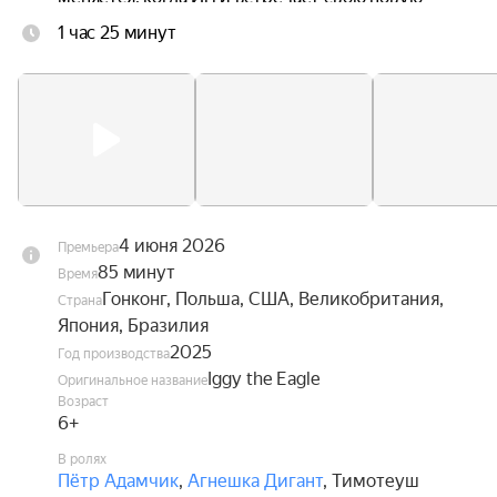
одноклассницу Ив, без ума влюблённую в 
1 час 25 минут
авиацию. Вдохновлённый её увлечением, он 
наконец обретает смелость взглянуть в глаза 
собственной мечте — и впервые в жизни 
расправить крылья.
4 июня 2026
Премьера
85 минут
Время
Гонконг, Польша, США, Великобритания,
Страна
Япония, Бразилия
2025
Год производства
Iggy the Eagle
Оригинальное название
Возраст
6+
В ролях
Пётр Адамчик
,
Агнешка Дигант
,
Тимотеуш