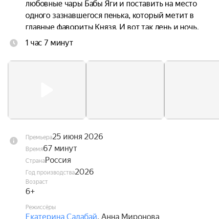
любовные чары Бабы Яги и поставить на место 
одного зазнавшегося пенька, который метит в 
главные фавориты Князя. И вот так день и ночь, 
без отдыха и сна несут они на своих плечах 
1 час 7 минут
целый город со всеми его жителями. Причём, в 
самом прямом смысле. Главное, чтобы не 
уронили.
25 июня 2026
Премьера
67 минут
Время
Россия
Страна
2026
Год производства
Возраст
6+
Режиссёры
Екатерина Салабай
,
Анна Миронова