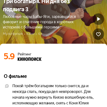
Три богатыря. Ни дня без
подвига 3
Любовные чары Бабы-Яги, зарвавшийся
фаворит и спасение города в коротких
историях с большими героями
Мультфильм  •  Кино  •  6+
5.9
Рейтинг
О фильме
Покой трём богатырям только снится, да и 
некогда спать, покуда дел невпроворот. Для 
начала нужно вернуть Князю волшебную ель, 
исполняющую желания, снять с Коня Юлия 