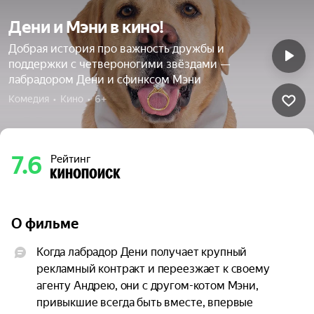
Дени и Мэни в кино!
Добрая история про важность дружбы и
поддержки с четвероногими звёздами —
лабрадором Дени и сфинксом Мэни
Комедия  •  Кино  •  6+
7.6
Рейтинг
О фильме
Когда лабрадор Дени получает крупный 
рекламный контракт и переезжает к своему 
агенту Андрею, они с другом-котом Мэни, 
привыкшие всегда быть вместе, впервые 