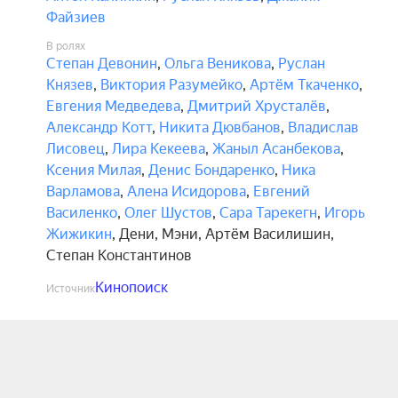
Файзиев
В ролях
Степан Девонин
,
Ольга Веникова
,
Руслан
Князев
,
Виктория Разумейко
,
Артём Ткаченко
,
Евгения Медведева
,
Дмитрий Хрусталёв
,
Александр Котт
,
Никита Дювбанов
,
Владислав
Лисовец
,
Лира Кекеева
,
Жаныл Асанбекова
,
Ксения Милая
,
Денис Бондаренко
,
Ника
Варламова
,
Алена Исидорова
,
Евгений
Василенко
,
Олег Шустов
,
Сара Тарекегн
,
Игорь
Жижикин
,
Дени
,
Мэни
,
Артём Василишин
,
Степан Константинов
Кинопоиск
Источник