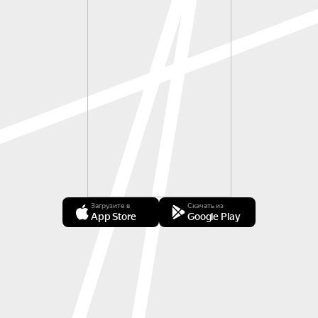
Загрузите в
Скачать из
App Store
Google Play