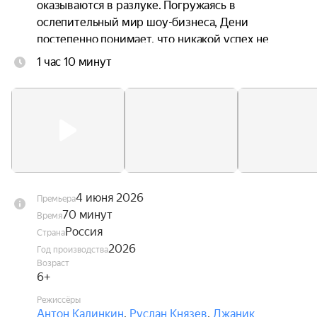
оказываются в разлуке. Погружаясь в 
ослепительный мир шоу-бизнеса, Дени 
постепенно понимает, что никакой успех не 
способен заменить семью, а искренность ценнее 
1 час 10 минут
любых контрактов. В это же время Андрей 
переживает кризис в отношениях с невестой, и 
именно Дени помогает ему заново поверить в 
любовь.
4 июня 2026
Премьера
70 минут
Время
Россия
Страна
2026
Год производства
Возраст
6+
Режиссёры
Антон Калинкин
,
Руслан Князев
,
Джаник