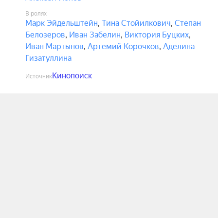
В ролях
Марк Эйдельштейн
,
Тина Стойилкович
,
Степан
Белозеров
,
Иван Забелин
,
Виктория Буцких
,
Иван Мартынов
,
Артемий Корочков
,
Аделина
Гизатуллина
Кинопоиск
Источник