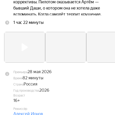
коррективы. Пилотом оказывается Артём — 
бывший Даши, о котором она не хотела даже 
вспоминать. Когда самолёт терпит крушение, 
троим приходится прыгать без подготовки. 
1 час 22 минуты
Стропы путаются. Они чудом остаются в живых 
— но оказываются подвешены над горной 
пропастью посреди бушующих лесных пожаров. 
Даша оказывается между двумя мужчинами, с 
каждым из которых связана её жизнь. Один — 
настоящее. Другой — незажившее прошлое.
28 мая 2026
Премьера
82 минуты
Время
Россия
Страна
2026
Год производства
Возраст
16+
Режиссёр
Алексей Ионов