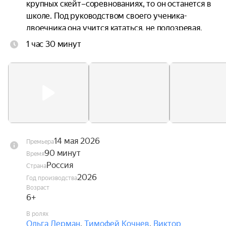
крупных скейт–соревнованиях, то он останется в 
школе. Под руководством своего ученика-
двоечника она учится кататься, не подозревая, 
что ставит под угрозу свою карьеру и 
1 час 30 минут
репутацию.
14 мая 2026
Премьера
90 минут
Время
Россия
Страна
2026
Год производства
Возраст
6+
В ролях
Ольга Лерман
,
Тимофей Кочнев
,
Виктор