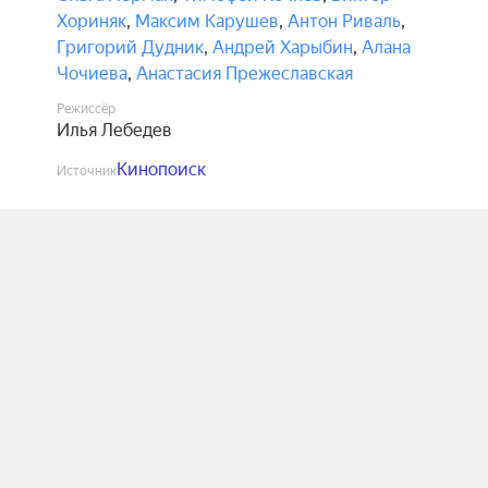
Хориняк
,
Максим Карушев
,
Антон Риваль
,
Григорий Дудник
,
Андрей Харыбин
,
Алана
Чочиева
,
Анастасия Прежеславская
Режиссёр
Илья Лебедев
Кинопоиск
Источник