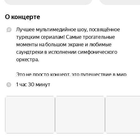
О концерте
Лучшее мультимедийное шоу, посвящённое 
турецким сериалам! Самые трогательные 
моменты на большом экране и любимые 
саундтреки в исполнении симфонического 
оркестра.

Это не просто концерт, это путешествие в мир 
турецких сериалов, где каждая мелодия — это 
1 час 30 минут
отдельная история. Вспомните, как замирало 
сердце от переживаний Хюррем, как вы 
сочувствовали Кемалю, как надеялись на счастье 
Эды и Серкана. Все эти чувства вспыхнут с 
новой силой под звуки симфонического 
оркестра.
