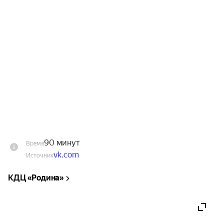
Не упустите шанс окунуться в мир, где любовь 
сильнее ненависти, а верность — дороже золота. 
Это шоу — идеальный способ провести вечер в 
компании любимых мелодий и ощутить себя 
частью захватывающей турецкой киносаги. В 
программе не только любимая классика: 
«Великолепный век», «Королёк-птичка певчая», 
«Черная любовь», «Чукур», но и современные 
новинки: «Зимородок», «Клюквенный щербет», 
«Правосудие», «Далекий город», «Семья» и 
другие.
90 минут
Время
vk.com
Источник
КДЦ «Родина»