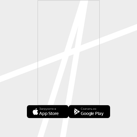
Загрузите в
Скачать из
App Store
Google Play