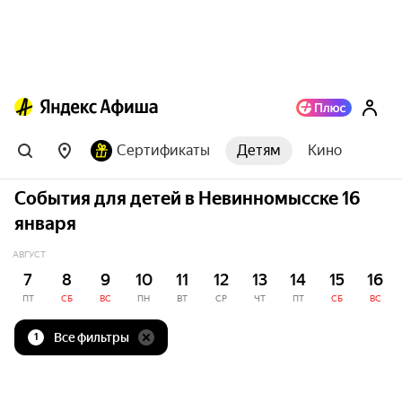
Сертификаты
Детям
Кино
События для детей в Невинномысске 16
января
АВГУСТ
7
8
9
10
11
12
13
14
15
16
ПТ
СБ
ВС
ПН
ВТ
СР
ЧТ
ПТ
СБ
ВС
Все фильтры
1