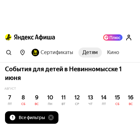
Сертификаты
Детям
Кино
События для детей в Невинномысске 1
июня
АВГУСТ
7
8
9
10
11
12
13
14
15
16
ПТ
СБ
ВС
ПН
ВТ
СР
ЧТ
ПТ
СБ
ВС
Все фильтры
1