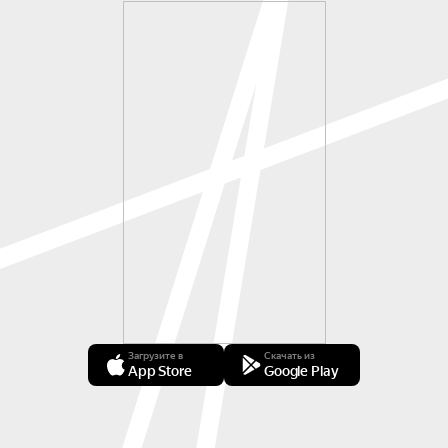
Загрузите в
Скачать из
App Store
Google Play