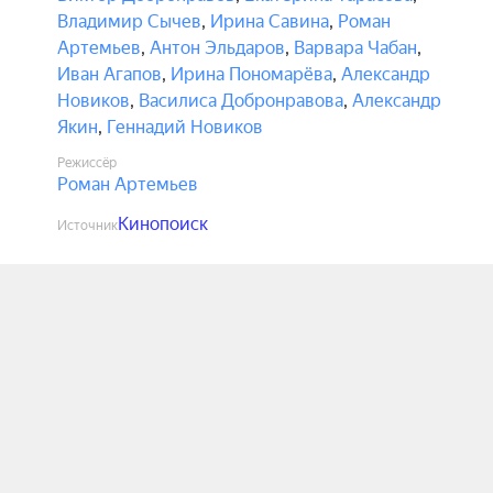
Владимир Сычев
,
Ирина Савина
,
Роман
Артемьев
,
Антон Эльдаров
,
Варвара Чабан
,
Иван Агапов
,
Ирина Пономарёва
,
Александр
Новиков
,
Василиса Добронравова
,
Александр
Якин
,
Геннадий Новиков
Режиссёр
Роман Артемьев
Кинопоиск
Источник