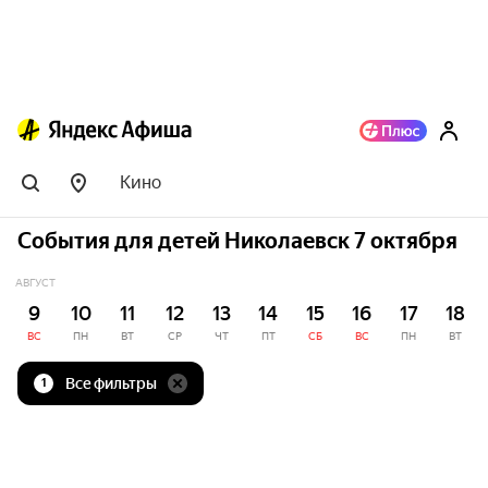
Кино
События для детей Николаевск 7 октября
АВГУСТ
9
10
11
12
13
14
15
16
17
18
ВС
ПН
ВТ
СР
ЧТ
ПТ
СБ
ВС
ПН
ВТ
Все фильтры
1