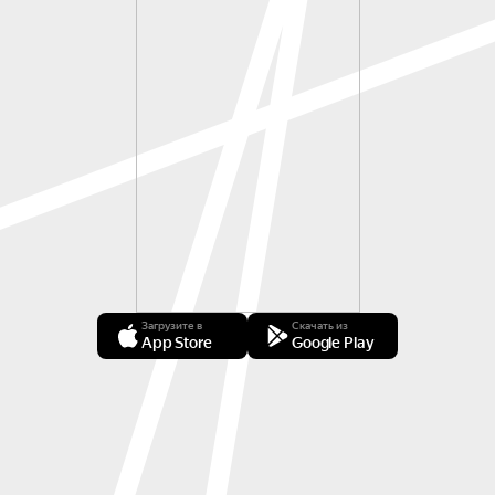
Загрузите в
Скачать из
App Store
Google Play