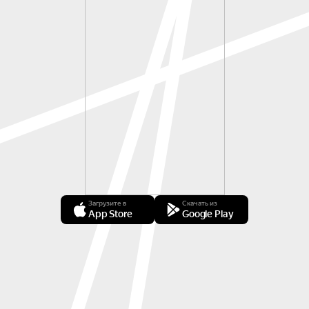
Загрузите в
Скачать из
App Store
Google Play