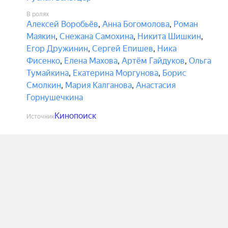
В ролях
Алексей Воробьёв
,
Анна Богомолова
,
Роман
Маякин
,
Снежана Самохина
,
Никита Шишкин
,
Егор Дружинин
,
Сергей Епишев
,
Ника
Фисенко
,
Елена Махова
,
Артём Гайдуков
,
Ольга
Тумайкина
,
Екатерина Моргунова
,
Борис
Смолкин
,
Мария Калганова
,
Анастасия
Горнушечкина
Кинопоиск
Источник