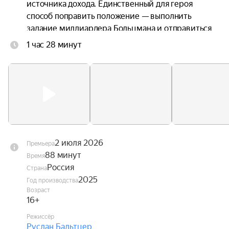
источника дохода. Единственный для героя 
способ поправить положение — выполнить 
задание миллиардера Больцмана и отправиться 
в прошлое за кубком Гименея. Лаврик 
1 час 28 минут
переносится в Москву 1913 года и начинает 
охоту за артефактом, который находится в Кассе 
невест — банке, где копится приданое. Но планы 
Лаврика стремится разрушить Варя — 
принципиальная девушка, которая тоже состоит 
в Кассе и имеет сверхчутьё на обманщиков. 
Лаврик придумывает план, как перехитрить 
Варю и с её помощью провернуть аферу.
2 июля 2026
Премьера
88 минут
Время
Россия
Страна
2025
Год производства
Возраст
16+
Режиссёр
Руслан Бальтцер