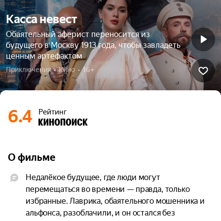
Касса невест
Обаятельный аферист переносится из
будущего в Москву 1913 года, чтобы завладеть
ценным артефактом
Приключения  •  Кино  •  16+
6.4
Рейтинг
О фильме
Недалёкое будущее, где люди могут 
перемещаться во времени — правда, только 
избранные. Лаврика, обаятельного мошенника и 
альфонса, разоблачили, и он остался без 