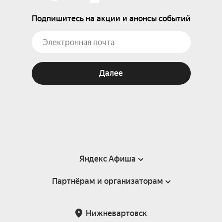
Подпишитесь на акции и анонсы событий
Далее
Яндекс Афиша
Партнёрам и организаторам
Справка
Пользовательское соглашение
Партнёрам и организаторам мероприятий
Нижневартовск
Подарочные сертификаты
Билетная система Яндекс Билеты