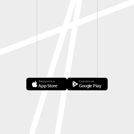
Загрузите в
Скачать из
App Store
Google Play