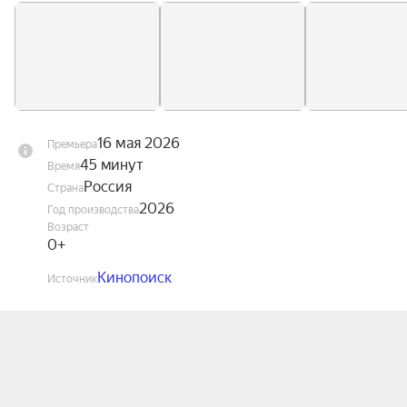
16 мая 2026
Премьера
45 минут
Время
Россия
Страна
2026
Год производства
Возраст
0+
Кинопоиск
Источник