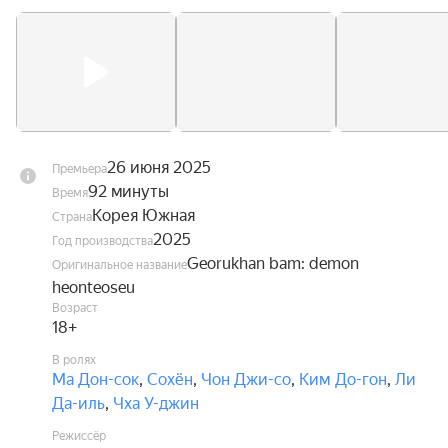
26 июня 2025
Премьера
92 минуты
Время
Корея Южная
Страна
2025
Год производства
Georukhan bam: demon
Оригинальное название
heonteoseu
Возраст
18+
В ролях
Ма Дон-сок
,
Сохён
,
Чон Джи-со
,
Ким До-гон
,
Ли
Да-иль
,
Чха У-джин
Режиссёр